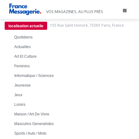
Toggle
VOS MAGAZINES, AU PLUS PRÈS
navigat
:
155 Rue Saint Honoré, 75001 Paris, France
localisation actuelle
Quotidiens
Actualites
Art Et Culture
Feminins
Informatique / Sciences
Jeunesse
Jeux
Loisirs
Maison / Art De Vivre
Masculins Generalistes
Sports / Auto / Moto