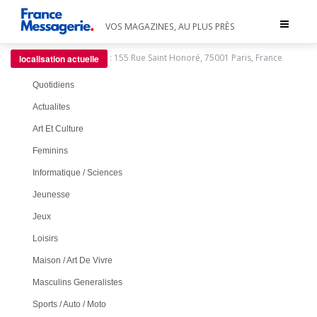
Toggle
VOS MAGAZINES, AU PLUS PRÈS
navigat
:
155 Rue Saint Honoré, 75001 Paris, France
localisation actuelle
Quotidiens
Actualites
Art Et Culture
Feminins
Informatique / Sciences
Jeunesse
Jeux
Loisirs
Maison / Art De Vivre
Masculins Generalistes
Sports / Auto / Moto