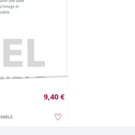
rnir une taille
 l’image et
sible.
9,40 €
NIBLE