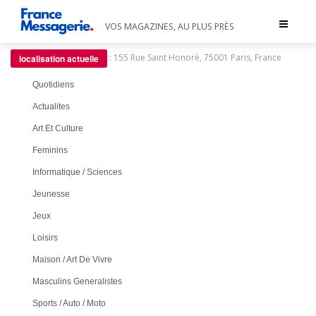
Toggle
VOS MAGAZINES, AU PLUS PRÈS
navigat
:
155 Rue Saint Honoré, 75001 Paris, France
localisation actuelle
Quotidiens
Actualites
Art Et Culture
Feminins
Informatique / Sciences
Jeunesse
Jeux
Loisirs
Maison / Art De Vivre
Masculins Generalistes
Sports / Auto / Moto