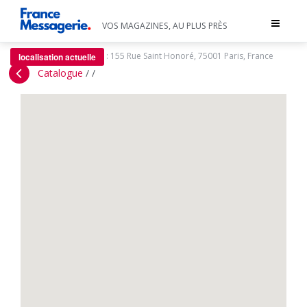
Toggle
VOS MAGAZINES, AU PLUS PRÈS
navigat
:
155 Rue Saint Honoré, 75001 Paris, France
localisation actuelle
Catalogue
/
/