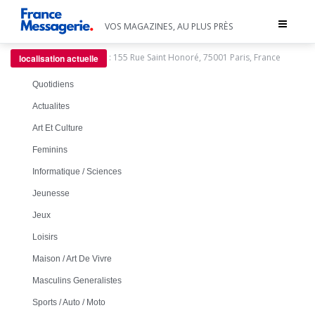
Toggle
VOS MAGAZINES, AU PLUS PRÈS
navigat
:
155 Rue Saint Honoré, 75001 Paris, France
localisation actuelle
Quotidiens
Actualites
Art Et Culture
Feminins
Informatique / Sciences
Jeunesse
Jeux
Loisirs
Maison / Art De Vivre
Masculins Generalistes
Sports / Auto / Moto