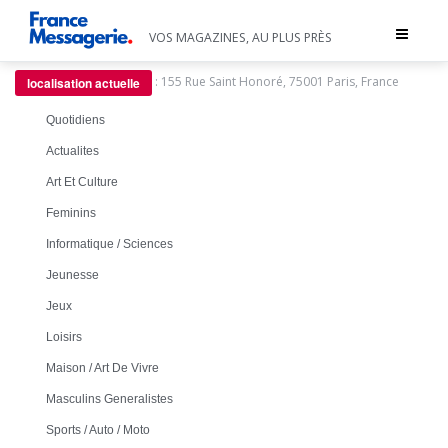
Toggle
VOS MAGAZINES, AU PLUS PRÈS
navigat
:
155 Rue Saint Honoré, 75001 Paris, France
localisation actuelle
Quotidiens
Actualites
Art Et Culture
Feminins
Informatique / Sciences
Jeunesse
Jeux
Loisirs
Maison / Art De Vivre
Masculins Generalistes
Sports / Auto / Moto