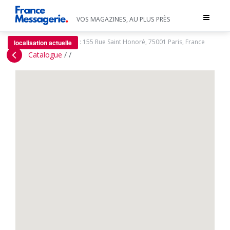
Toggle
VOS MAGAZINES, AU PLUS PRÈS
navigat
:
155 Rue Saint Honoré, 75001 Paris, France
localisation actuelle
Catalogue
/
/