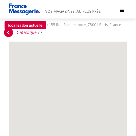
Toggle
VOS MAGAZINES, AU PLUS PRÈS
navigat
:
155 Rue Saint Honoré, 75001 Paris, France
localisation actuelle
Catalogue
/
/