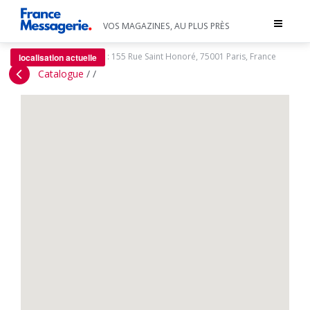
Toggle
VOS MAGAZINES, AU PLUS PRÈS
navigat
:
155 Rue Saint Honoré, 75001 Paris, France
localisation actuelle
Catalogue
/
/