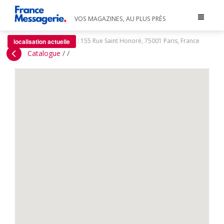
Toggle
VOS MAGAZINES, AU PLUS PRÈS
navigat
:
155 Rue Saint Honoré, 75001 Paris, France
localisation actuelle
Catalogue
/
/