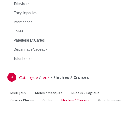
Television
Encyclopedies
International
Livres
Papeterie Et Cartes
Dépannage/cadeaux
Telephonie
＜
/
/
Fleches / Croises
Catalogue
Jeux
Multi-jeux
Meles / Masques
Sudoku / Logique
Cases / Places
Codes
Fleches / Croises
Mots Jeunesse