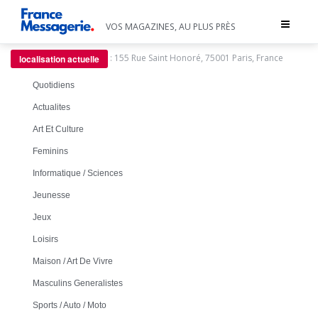
Toggle
VOS MAGAZINES, AU PLUS PRÈS
navigat
:
155 Rue Saint Honoré, 75001 Paris, France
localisation actuelle
Quotidiens
Actualites
Art Et Culture
Feminins
Informatique / Sciences
Jeunesse
Jeux
Loisirs
Maison / Art De Vivre
Masculins Generalistes
Sports / Auto / Moto