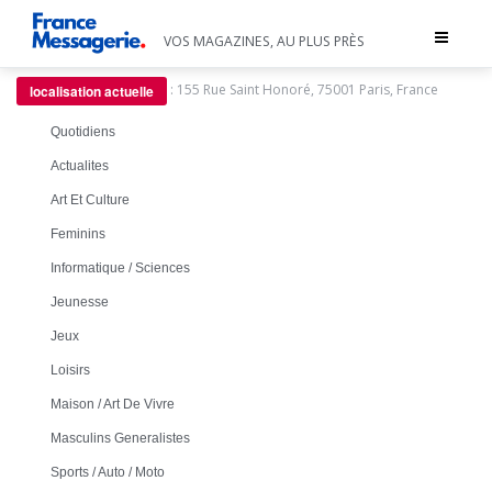
Toggle
VOS MAGAZINES, AU PLUS PRÈS
navigat
:
155 Rue Saint Honoré, 75001 Paris, France
localisation actuelle
Quotidiens
Actualites
Art Et Culture
Feminins
Informatique / Sciences
Jeunesse
Jeux
Loisirs
Maison / Art De Vivre
Masculins Generalistes
Sports / Auto / Moto