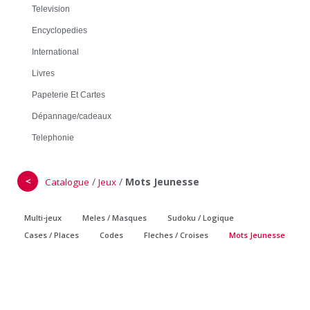
Television
Encyclopedies
International
Livres
Papeterie Et Cartes
Dépannage/cadeaux
Telephonie
＜
/
/
Mots Jeunesse
Catalogue
Jeux
Multi-jeux
Meles / Masques
Sudoku / Logique
Cases / Places
Codes
Fleches / Croises
Mots Jeunesse