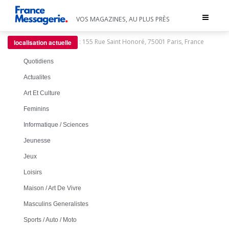
Toggle
VOS MAGAZINES, AU PLUS PRÈS
navigat
:
155 Rue Saint Honoré, 75001 Paris, France
localisation actuelle
Quotidiens
Actualites
Art Et Culture
Feminins
Informatique / Sciences
Jeunesse
Jeux
Loisirs
Maison / Art De Vivre
Masculins Generalistes
Sports / Auto / Moto