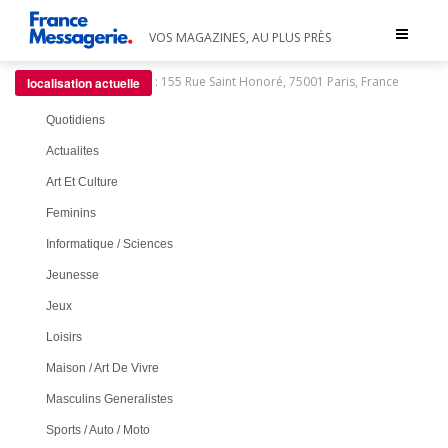
Toggle
VOS MAGAZINES, AU PLUS PRÈS
navigat
:
155 Rue Saint Honoré, 75001 Paris, France
localisation actuelle
Quotidiens
Actualites
Art Et Culture
Feminins
Informatique / Sciences
Jeunesse
Jeux
Loisirs
Maison / Art De Vivre
Masculins Generalistes
Sports / Auto / Moto